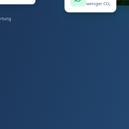
weniger CO₂
ertung