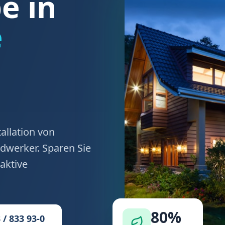
 in
e
allation von
werker. Sparen Sie
aktive
80%
 / 833 93-0