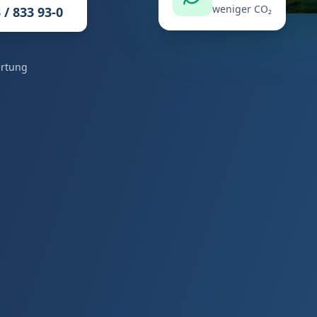
weniger CO₂
 / 833 93-0
ertung