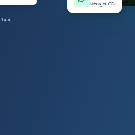
weniger CO₂
ertung