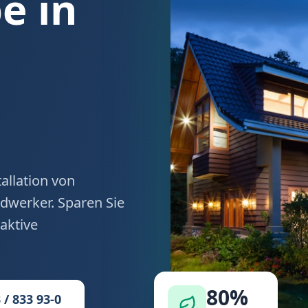
 in
allation von
werker. Sparen Sie
aktive
80%
 / 833 93-0