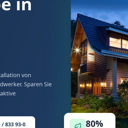
 in
allation von
werker. Sparen Sie
aktive
80%
 / 833 93-0