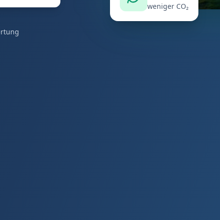
weniger CO₂
ertung