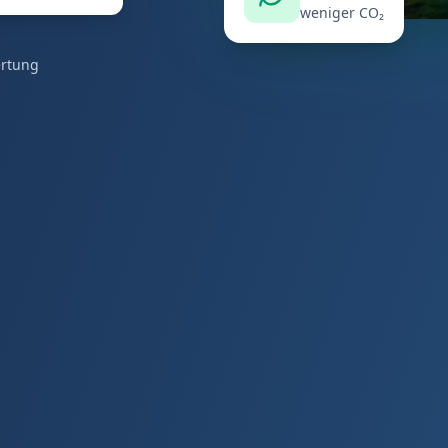
weniger CO₂
ertung