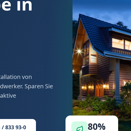
 in
allation von
werker. Sparen Sie
aktive
80%
 / 833 93-0