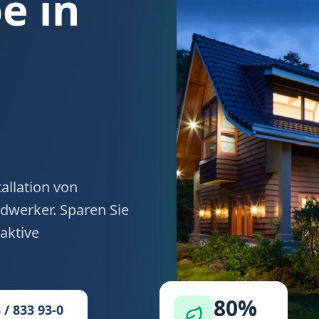
 in
allation von
werker. Sparen Sie
aktive
80%
 / 833 93-0