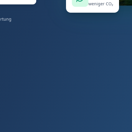
weniger CO₂
ertung