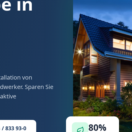
 in
allation von
werker. Sparen Sie
aktive
80%
 / 833 93-0