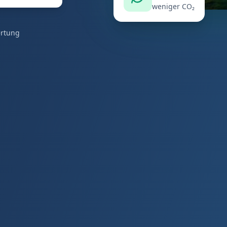
weniger CO₂
ertung